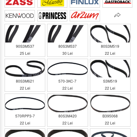
90S3M537
80S3M537
80S3M519
25 Lei
30 Lei
22 Lei
80S3M621
570-3KC-7
S3M519
22 Lei
22 Lei
22 Lei
570RPP3-7
80S3M420
B395068
22 Lei
22 Lei
22 Lei