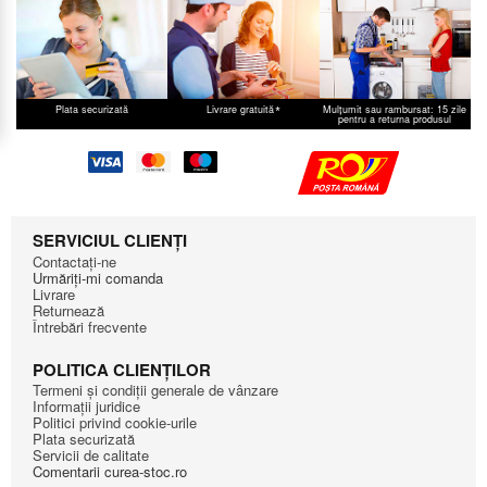
*
Plata securizată
Livrare gratuită
Mulțumit sau rambursat: 15 zile
pentru a returna produsul
SERVICIUL CLIENȚI
Contactați-ne
Urmăriți-mi comanda
Livrare
Returnează
Întrebări frecvente
POLITICA CLIENȚILOR
Termeni și condiții generale de vânzare
Informații juridice
Politici privind cookie-urile
Plata securizată
Servicii de calitate
Comentarii curea-stoc.ro