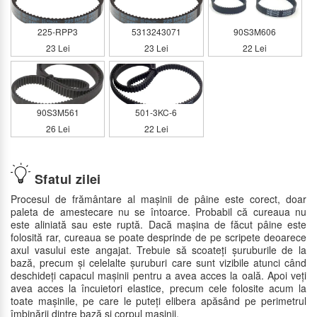
225-RPP3
5313243071
90S3M606
23 Lei
23 Lei
22 Lei
90S3M561
501-3KC-6
26 Lei
22 Lei
Sfatul zilei
Procesul de frământare al mașinii de pâine este corect, doar
paleta de amestecare nu se întoarce. Probabil că cureaua nu
este aliniată sau este ruptă. Dacă mașina de făcut pâine este
folosită rar, cureaua se poate desprinde de pe scripete deoarece
axul vasului este angajat. Trebuie să scoateți șuruburile de la
bază, precum și celelalte șuruburi care sunt vizibile atunci când
deschideți capacul mașinii pentru a avea acces la oală. Apoi veți
avea acces la încuietori elastice, precum cele folosite acum la
toate mașinile, pe care le puteți elibera apăsând pe perimetrul
îmbinării dintre bază și corpul mașinii.