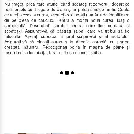
Nu trageți prea tare atunci când scoateți rezervorul, deoarece
rezistențele sunt legate de placă și ar putea smulge un fir. Odată
ce aveți acces la curea, scoateți-o și notați numărul de identificare
de pe piesa de cauciuc. Pentru a monta noua curea, luați o
șurubelniță. Deșurubați șurubul central care ține cureaua și
scoateți-l. Asigurați-vă că păstrați șaiba, care va trebui să fie
înlocuită. Așezați cureaua în jurul scripetelui și al motorului.
Asigurați-vă că plasați cureaua în direcția corectă, cu partea
crestată înăuntru. Repoziționați polița în mașina de pâine și
înșurubați la loc piulița, fără a uita să înlocuiți șaiba.