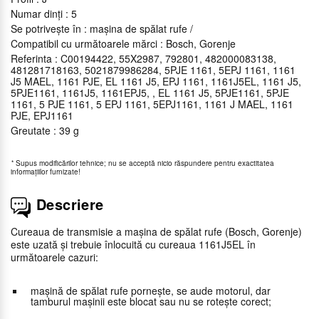
Numar dinți : 5
Se potrivește în : mașina de spălat rufe /
Compatibil cu următoarele mărci : Bosch, Gorenje
Referinta : C00194422, 55X2987, 792801, 482000083138,
481281718163, 5021879986284, 5PJE 1161, 5EPJ 1161, 1161
J5 MAEL, 1161 PJE, EL 1161 J5, EPJ 1161, 1161J5EL, 1161 J5,
5PJE1161, 1161J5, 1161EPJ5, , EL 1161 J5, 5PJE1161, 5PJE
1161, 5 PJE 1161, 5 EPJ 1161, 5EPJ1161, 1161 J MAEL, 1161
PJE, EPJ1161
Greutate : 39 g
*
Supus modificărilor tehnice; nu se acceptă nicio răspundere pentru exactitatea
informaţiilor furnizate!
Descriere
Cureaua de transmisie a mașina de spălat rufe (Bosch, Gorenje)
este uzată și trebuie înlocuită cu cureaua 1161J5EL în
următoarele cazuri:
maşină de spălat rufe pornește, se aude motorul, dar
tamburul mașinii este blocat sau nu se rotește corect;