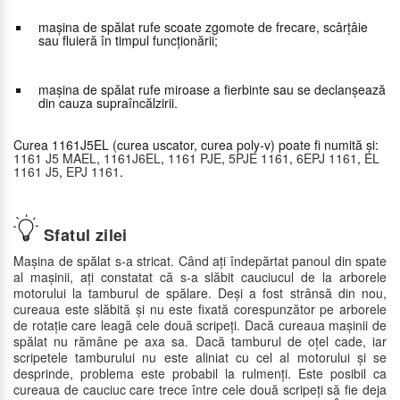
mașina de spălat rufe scoate zgomote de frecare, scârțâie
sau fluieră în timpul funcționării;
mașina de spălat rufe miroase a fierbinte sau se declanșează
din cauza supraîncălzirii.
Curea 1161J5EL (curea uscator, curea poly-v) poate fi numită și:
1161 J5 MAEL
,
1161J6EL
,
1161 PJE
,
5PJE 1161
,
6EPJ 1161
,
EL
1161 J5
,
EPJ 1161
.
Sfatul zilei
Mașina de spălat s-a stricat. Când ați îndepărtat panoul din spate
al mașinii, ați constatat că s-a slăbit cauciucul de la arborele
motorului la tamburul de spălare. Deși a fost strânsă din nou,
cureaua este slăbită și nu este fixată corespunzător pe arborele
de rotație care leagă cele două scripeți. Dacă cureaua mașinii de
spălat nu rămâne pe axa sa. Dacă tamburul de oțel cade, iar
scripetele tamburului nu este aliniat cu cel al motorului și se
desprinde, problema este probabil la rulmenți. Este posibil ca
cureaua de cauciuc care trece între cele două scripeți să fie deja