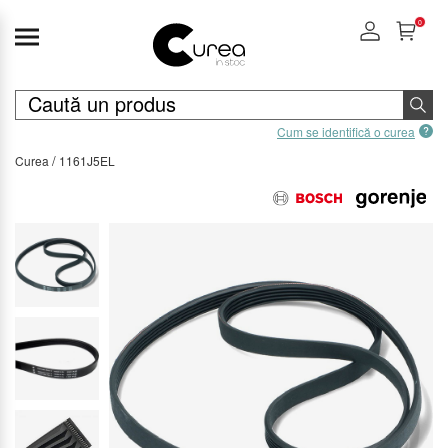
0
Cum se identifică o curea
Curea
1161J5EL