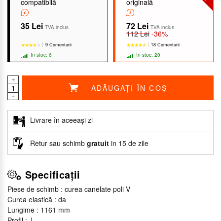
compatibilă
originală
35 Lei
72 Lei
TVA inclus
TVA inclus
112 Lei
-36%
9 Comentarii
18 Comentarii
În stoc: 6
În stoc: 20
+
ADĂUGAȚI ÎN COȘ
-
★★★★★
★★★★★
★★★★★
★★★★★
Livrare în aceeași zi
Retur sau schimb
gratuit
in 15 de zile
Specificații
Piese de schimb : curea canelate poli V
Curea elastică : da
Lungime : 1161 mm
Profil : J