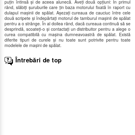
puțin întinsă și de aceea alunecă. Aveți două opțiuni: În primul
rând, slăbiți șuruburile care țin baza motorului fixată în raport cu
dulapul mașinii de spălat. Așezați cureaua de cauciuc între cele
două scripete și îndepărtați motorul de tamburul mașinii de spălat
pentru a o strânge. În al doilea rând, dacă cureaua continuă să se
desprindă, scoateți-o și contactați un distribuitor pentru a alege o
curea compatibilă cu mașina dumneavoastră de spălat. Există
diferite tipuri de curele și nu toate sunt potrivite pentru toate
modelele de mașini de spălat.
Întrebări de top