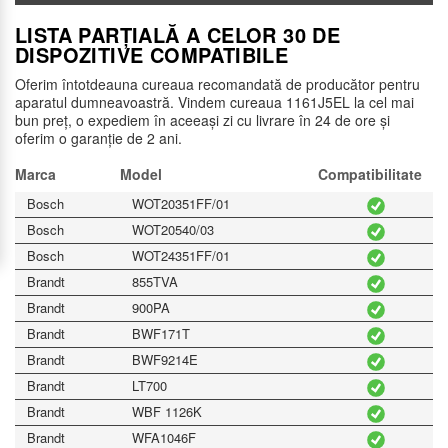
LISTA PARȚIALĂ A CELOR 30 DE
DISPOZITIVE COMPATIBILE
Oferim întotdeauna cureaua recomandată de producător pentru
aparatul dumneavoastră. Vindem cureaua 1161J5EL la cel mai
bun preț, o expediem în aceeași zi cu livrare în 24 de ore și
oferim o garanție de 2 ani.
Marca
Model
Compatibilitate
Bosch
WOT20351FF/01
Bosch
WOT20540/03
Bosch
WOT24351FF/01
Brandt
855TVA
Brandt
900PA
Brandt
BWF171T
Brandt
BWF9214E
Brandt
LT700
Brandt
WBF 1126K
Brandt
WFA1046F