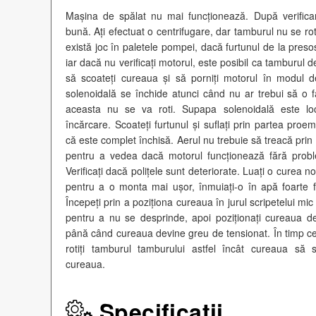
Mașina de spălat nu mai funcționează. După verificar
bună. Ați efectuat o centrifugare, dar tamburul nu se rot
există joc în paletele pompei, dacă furtunul de la preso
iar dacă nu verificați motorul, este posibil ca tamburul de
să scoateți cureaua și să porniți motorul în modul de
solenoidală se închide atunci când nu ar trebui să o 
aceasta nu se va roti. Supapa solenoidală este loc
încărcare. Scoateți furtunul și suflați prin partea proe
că este complet închisă. Aerul nu trebuie să treacă pri
pentru a vedea dacă motorul funcționează fără proble
Verificați dacă polițele sunt deteriorate. Luați o curea 
pentru a o monta mai ușor, înmuiați-o în apă foarte f
Începeți prin a poziționa cureaua în jurul scripetelui mi
pentru a nu se desprinde, apoi poziționați cureaua de
până când cureaua devine greu de tensionat. În timp ce
rotiți tamburul tamburului astfel încât cureaua să s
cureaua.
Specificații