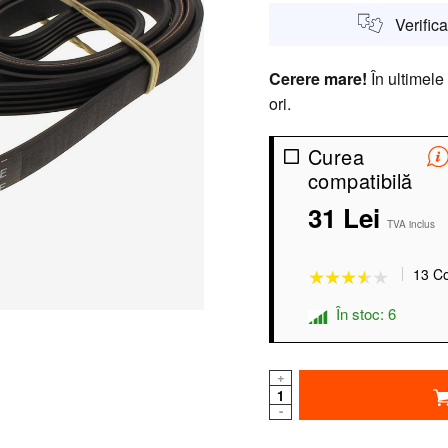
Verific
Cerere mare!
În ultimele
ori.
Curea
compatibilă
31 Lei
★★★★★
★★★★★
TVA inclus
13 Co
În stoc: 6
+
-