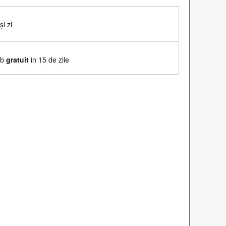
i zi
mb
gratuit
in 15 de zile