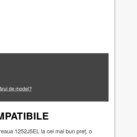
ărul de model?
MPATIBILE
eaua 1252J5EL la cel mai bun preț, o