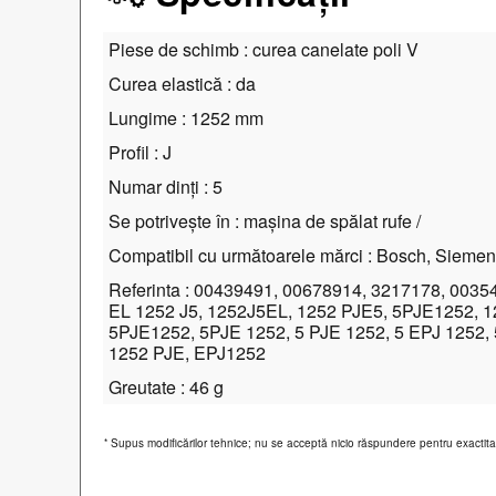
Piese de schimb : curea canelate poli V
Curea elastică : da
Lungime : 1252 mm
Profil : J
Numar dinți : 5
Se potrivește în : mașina de spălat rufe /
Compatibil cu următoarele mărci : Bosch, Sieme
Referinta : 00439491, 00678914, 3217178, 0035
EL 1252 J5, 1252J5EL, 1252 PJE5, 5PJE1252, 12
5PJE1252, 5PJE 1252, 5 PJE 1252, 5 EPJ 1252,
1252 PJE, EPJ1252
Greutate : 46 g
*
Supus modificărilor tehnice; nu se acceptă nicio răspundere pentru exactitate