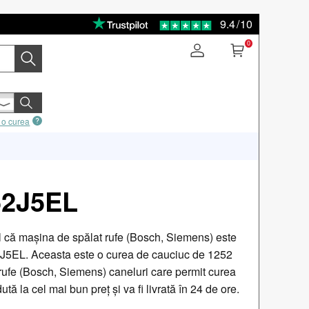
9.4
/
10
0
 o curea
52J5EL
l că mașina de spălat rufe (Bosch, Siemens) este
2J5EL. Aceasta este o curea de cauciuc de 1252
ufe (Bosch, Siemens) caneluri care permit curea
tă la cel mai bun preț și va fi livrată în 24 de ore.