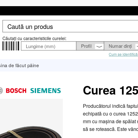
Căutați cu caracteristicile curelei:
Cum se identifică
ina de făcut pâine
Curea 12
Producătorul indică faptu
echipată cu o curea 125
mm cu mașina de spălat r
să se rotească. Este vându