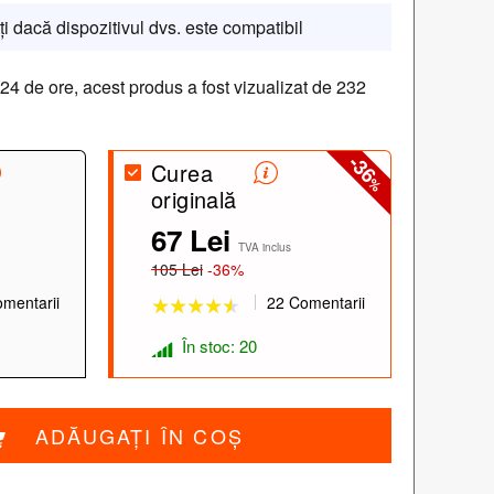
ați dacă dispozitivul dvs. este compatibil
 24 de ore, acest produs a fost vizualizat de 232
-36
Curea
%
originală
67 Lei
★★★★★
★★★★★
TVA inclus
105 Lei
-36%
mentarii
22 Comentarii
În stoc: 20
ADĂUGAȚI ÎN COȘ