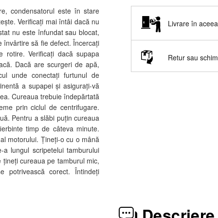
e, condensatorul este în stare
ește. Verificați mai întâi dacă nu
Livrare în aceeaș
stat nu este înfundat sau blocat,
 învârtire să fie defect. Încercați
 rotire. Verificați dacă supapa
Retur sau schi
facă. Dacă are scurgeri de apă,
ul unde conectați furtunul de
minentă a supapei și asigurați-vă
n ea. Cureaua trebuie îndepărtată
me prin ciclul de centrifugare.
nouă. Pentru a slăbi puțin cureaua
ierbinte timp de câteva minute.
c al motorului. Țineți-o cu o mână
-a lungul scripetelui tamburului
 țineți cureaua pe tamburul mic,
e potrivească corect. Întindeți
Descriere