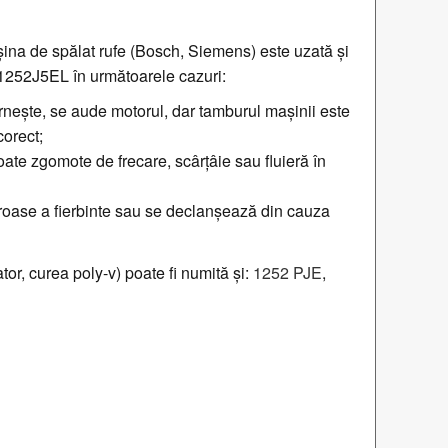
na de spălat rufe (Bosch, Siemens) este uzată și
 1252J5EL în următoarele cazuri:
rnește, se aude motorul, dar tamburul mașinii este
corect;
ate zgomote de frecare, scârțâie sau fluieră în
roase a fierbinte sau se declanșează din cauza
r, curea poly-v) poate fi numită și:
1252 PJE
,