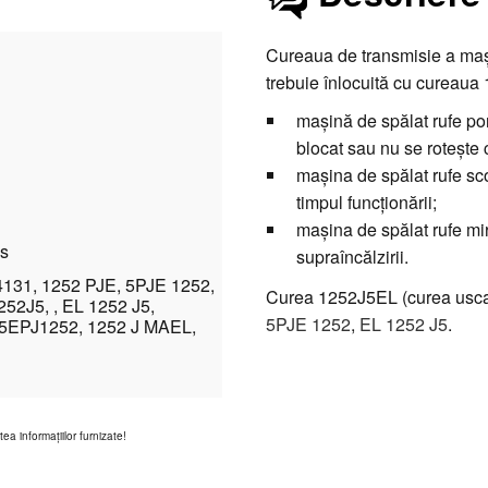
Cureaua de transmisie a mași
trebuie înlocuită cu cureaua
maşină de spălat rufe po
blocat sau nu se rotește 
mașina de spălat rufe sco
timpul funcționării;
mașina de spălat rufe mi
ns
supraîncălzirii.
4131, 1252 PJE, 5PJE 1252,
Curea 1252J5EL (curea uscato
52J5, , EL 1252 J5,
5PJE 1252
,
EL 1252 J5
.
 5EPJ1252, 1252 J MAEL,
a informaţiilor furnizate!